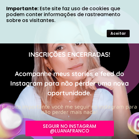
Importante:
Este site faz uso de cookies que
podem conter informações de rastreamento
sobre os visitantes.
Aceitar
INSCRIÇÕES ENCERRADAS!
Acompanhe meus stories e feed do
Instagram para não perder uma nova
oportunidade.
É muito importante você me seguir no Instagram para
não perder mais nada!
SEGUIR NO INSTAGRAM
@LUANAFRANCO