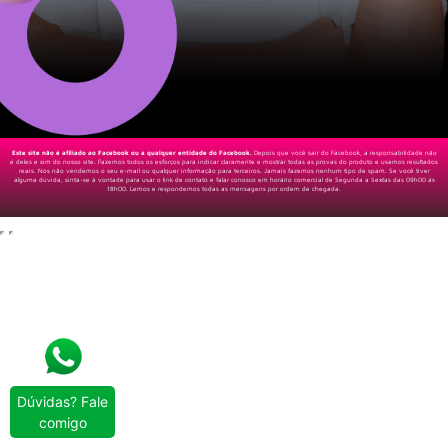
Este site não é afiliado ao Facebook ou a qualquer entidade do Facebook.
Depois que você sair do Facebook, a responsabilidade não
é deles e sim do nosso site. Fazemos todos os esforços para indicar claramente e mostrar todas as provas do produto e usamos resultados
reais. Nós não vendemos o seu e-mail ou qualquer informação para terceiros. Jamais fazemos nenhum tipo de spam. Se você tiver
alguma dúvida, sinta-se à vontade para usar o link de contato e falar conosco em horário comercial de Segunda a Sextas das 09h00 ás
18h00. Lemos e respondemos todas as mensagens por ordem de chegada.
Dúvidas? Fale
comigo