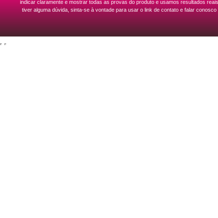
indicar claramente e mostrar todas as provas do produto e usamos resultados rea
tiver alguma dúvida, sinta-se à vontade para usar o link de contato e falar co