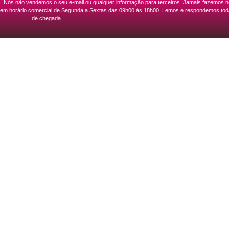
is. Nós não vendemos o seu e-mail ou qualquer informação para terceiros. Jamais fazemos 
nosco em horário comercial de Segunda a Sextas das 09h00 ás 18h00. Lemos e respondemos 
de chegada.