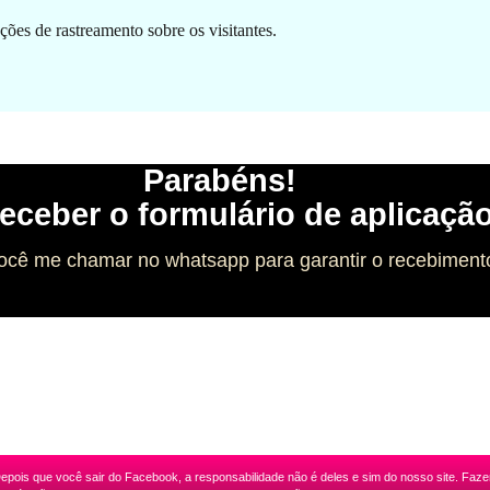
ões de rastreamento sobre os visitantes.
Parabéns!
eceber o formulário de aplicação
ocê me chamar no whatsapp para garantir o recebimento
epois que você sair do Facebook, a responsabilidade não é deles e sim do nosso site. Faz