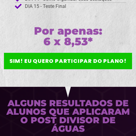
DIA 15 - Teste Final
Por apenas:
6 x 8,53*
SIM! EU QUERO PARTICIPAR DO PLANO!
ALGUNS RESULTADOS DE
ALUNOS QUE APLICARAM
O POST DIVISOR DE
ÁGUAS